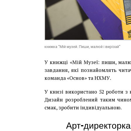
книжка “Мій музей. Пиши, малюй і вирізай”
У книжці «Мій Музеї: пиши, малюй
завдання, які познайомлять чита
команда «Основ» та НХМУ.
У книзі використано 52 роботи з 
Дизайн розроблений таким чином
смак, зробити індивідуальною.
Арт-директорк