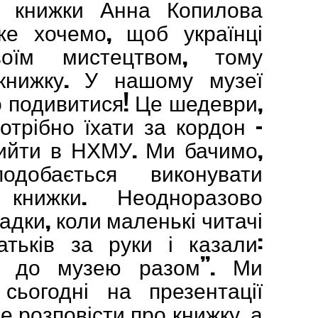
я книжки Анна Копилова
е хочемо, щоб українці
воїм мистецтвом, тому
книжку. У нашому музеї
о подивитися! Це шедеври,
трібно їхати за кордон –
ийти в НХМУ. Ми бачимо,
добається виконувати
книжки. Неодноразово
дки, коли маленькі читачі
атьків за руки і казали:
р до музею разом”. Ми
сьогодні на презентації
 розповісти про книжку, а