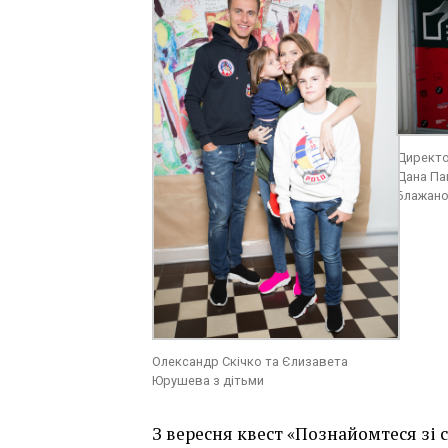
Директо
Дана Па
Блажан
Олександр Скічко та Єлизавета
Юрушева з дітьми
З вересня квест «Познайомтеся зі