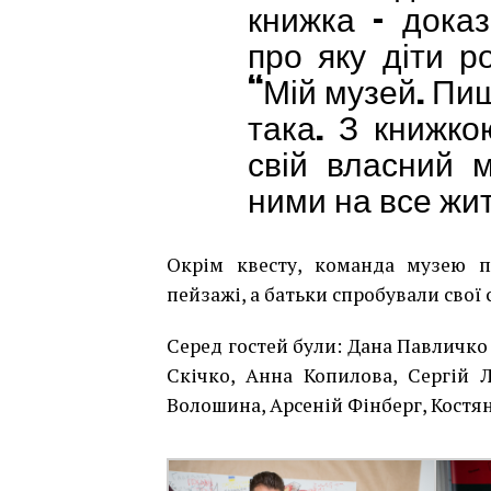
книжка – дока
про яку діти р
“Мій музей. Пиш
така. З книжко
свій власний 
ними на все жи
Окрім квесту, команда музею п
пейзажі, а батьки спробували свої
Серед гостей були: Дана Павличко
Скічко, Анна Копилова, Сергій 
Волошина, Арсеній Фінберг, Костян