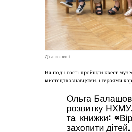
Діти на квесті
На події гості пройшли квест музеє
мистецтвознавцями, і героями кар
Ольга Балашов
розвитку НХМУ,
та книжки:
«Ві
захопити дітей.