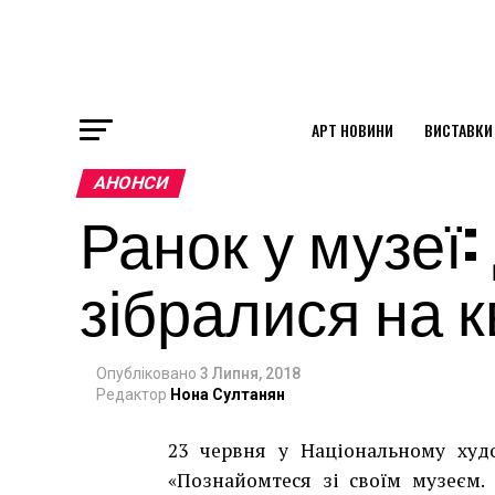
АРТ НОВИНИ
ВИСТАВКИ
ok
АНОНСИ
Ранок у музеї:
st
зібралися на 
pp
Опубліковано
3 Липня, 2018
am
Редактор
Нона Султанян
23 червня у Національному худ
«Познайомтеся зі своїм музеєм. 