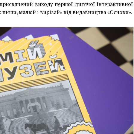
д присвячений виходу першої дитячої інтерактивної
 пиши, малюй і вирізай» від видавництва «Основи».