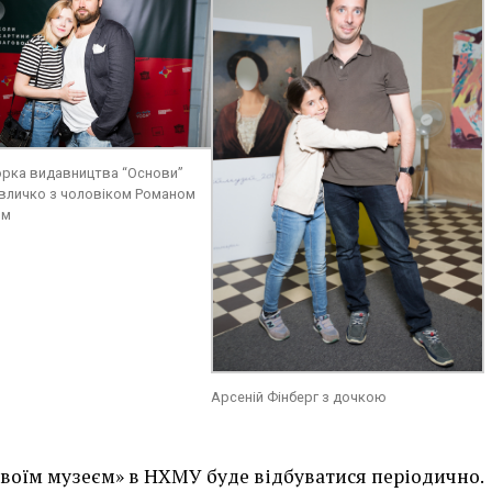
рка видавництва “Основи”
вличко з чоловіком Романом
ом
Арсеній Фінберг з дочкою
 своїм музеєм» в НХМУ буде відбуватися періодично.