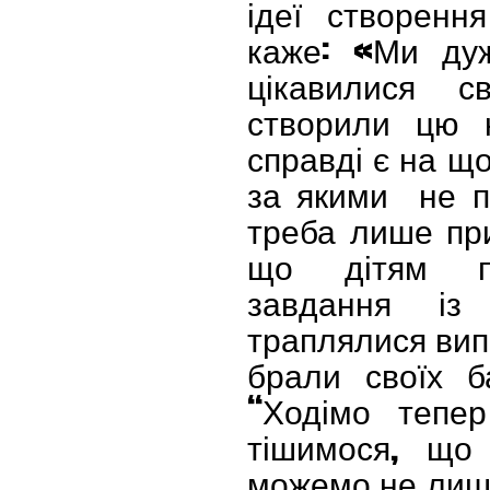
ідеї створенн
каже: «Ми дуж
цікавилися с
створили цю 
справді є на щ
за якими не по
треба лише пр
що дітям по
завдання із 
траплялися випа
брали своїх б
“Ходімо тепе
тішимося, що 
можемо не лише