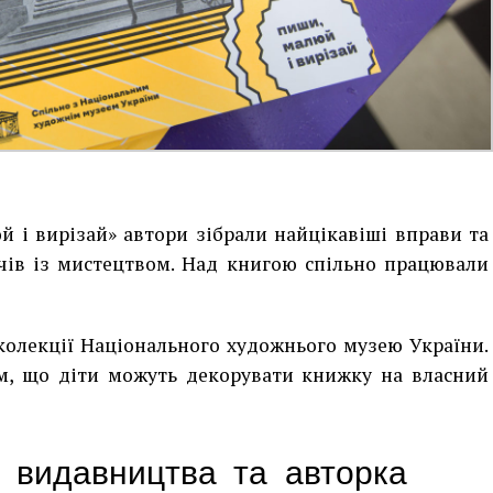
 і вирізай» автори зібрали найцікавіші вправи та
чів із мистецтвом. Над книгою спільно працювали
колекції Національного художнього музею України.
, що діти можуть декорувати книжку на власний
а видавництва та авторка