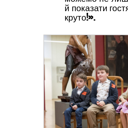
й показати гост
круто!».