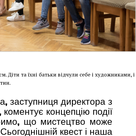
м. Діти та їхні батьки відчули себе і художниками, і
тин.
а,
заступниця директора з
 коментує концепцію події
римо, що мистецтво може
 Сьогоднішній квест і наша