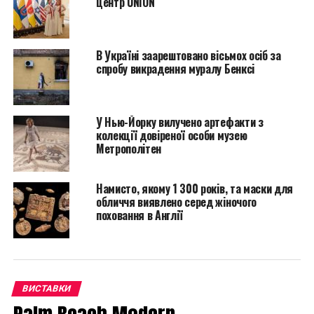
центр UNION
В Україні заарештовано вісьмох осіб за
спробу викрадення муралу Бенксі
У Нью-Йорку вилучено артефакти з
колекції довіреної особи музею
Метрополітен
Намисто, якому 1 300 років, та маски для
обличчя виявлено серед жіночого
поховання в Англії
Александр Колдер. “Flamingo”
ВИСТАВКИ