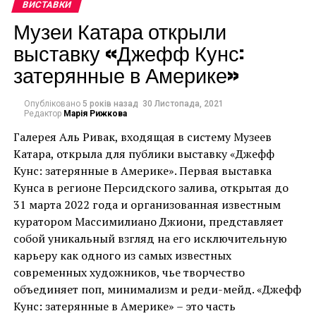
ВИСТАВКИ
дозволив колекціонерам та любителям мистецтва
Музеи Катара открыли
переглядати стенди учасників, робити запити на
выставку «Джефф Кунс:
продаж та отримувати доступ до інформації про
ярмарок онлайн через Artsynet та додаток Artsy.
затерянные в Америке»
Его работы наполнены его художественным
видением окружающего мира и эмоциями Андрея.
Опубліковано
5 років назад
30 Листопада, 2021
Через свои работы, Андрей пытается говорить со
Редактор
Марія Рижкова
зрителем его фотографий. Андрей рассказывает о
У топ-10 продажів на ярмарку
Галерея Аль Ривак, входящая в систему Музеев
жизни людей разных странах мира, любуется вместе
Катара, открыла для публики выставку «Джефф
також увійшла версія Надії
со зрителем красотой природы, делится своими
Кунс: затерянные в Америке». Первая выставка
переживаниями. Через работы Андрея, можно
Чорновіл.
Кунса в регионе Персидского залива, открытая до
почувствовать, то как видит окружающий мир в
31 марта 2022 года и организованная известным
своих мечтах Андрей.
куратором Массимилиано Джиони, представляет
Перший продаж був зроблений з першого стенду
собой уникальный взгляд на его исключительную
галереєю Mark Hachem, другий – скульптурою із
Андрея затрагивает в своих фотографиях вопросы
карьеру как одного из самых известных
серії “Вільна людина” кубинського художника Хуана
истории и ее переплетения с будущим. Андрея
современных художников, чье творчество
Роберто Дінго (Juan Roberto Dingo). Третім
волнуют философские вопросы взаимодействия
объединяет поп, минимализм и реди-мейд. «Джефф
продажем стала робота лос-анджелеського
противоположностей. В своих работах, Андрей
Кунс: затерянные в Америке» – это часть
художника Shinny Butterfly під назвою Punk Me
призывает к участию в проблемах экологии. Андрей