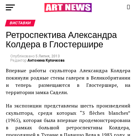
ВИСТАВКИ
Ретроспектива Александра
Колдера в Глостершире
Опубліковано
5 Липня, 2013
Редактор
Антонина Кулачкова
Впервые работы скульптора Александра Колдера
покинули родные стены галереи в Великобритании
и теперь размещаются в Глостершире, на
территории замка Садели.
На экспозиции представлены шесть произведений
скульптора, среди которых “3 flèches blanches”
(1965), которая была впервые продемонстрирована
в рамках большой ретроспективы Колдера,
проходящей в Турине в Палаццо Вела в 1983 году, и