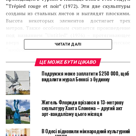
“Trépied rouge et noir” (1972). Эти две скульптуры
созданы из стальных листов и выглядят плоскими.
Высота некоторых элементов достигает трех
метров. Также особенным считается произведение
под названием “Untitled” (1976) – протягивающее
вверх руки красное сюрреалистическое
ЧИТАТИ ДАЛІ
“изображение”.
ЦЕ МОЖЕ БУТИ ЦІКАВО
А приобрел свою известность Александр Колдер с
помощью замысловатых фигур из проволоки и так
Подружжя може заплатити $250 000, щоб
называемых “мобилей” – кинетических скульптур,
видалити мурал Бенксі з будинку
которые приводились в движение при помощи
ветра или электричества. Также скульптор создавал
“стабили” – статичные, окрашенные металлические
Житель Флориди врізався в 13-метрову
скульптуры. Изначально “стабили” имели вид
скульптуру Ханта Слонема – другий акт
арт-вандалізму цього місяця
выдуманных животных небольших размеров. А с
поступлением заказов они стали приобретать вид
монументальных фигур.
В Одесі відновили міжнародний культурний