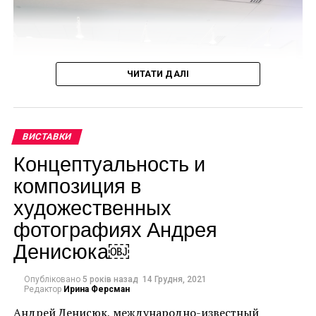
АЛЕКСАНДР КОЛДЕР
АРТ
АРТ НОВОСТИ
НАСТУПНА СТАТТЯ
Автопортреты современных художников будут
представлены в Лондоне
ЧИТАТИ ДАЛІ
ПОПЕРЕДНЯ СТАТТЯ
Как из обычных вещей делают современное
искусство: концептуальная выставка “Lifelike”
ВИСТАВКИ
Концептуальность и
композиция в
художественных
фотографиях Андрея
Денисюка￼
Опубліковано
5 років назад
14 Грудня, 2021
Редактор
Ирина Ферсман
Андрей Денисюк, международно-известный