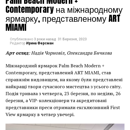
Palm Beach Modern +
Contemporary на міжнародному
ярмарку, представленому ART
MIAMI
Опубліковано
3 роки назад
31 Березня, 2023
Редактор
Ирина Ферсман
Арт огляд
: Надія Чорновіл, Олександра Бичкова
Міжнародний ярмарок Palm Beach Modern +
Contemporary, представлений ART MIAMI, став
справжнім видовищем, на якому були представлені
найкращі твори сучасного мистецтва з усього світу.
Подія тривала з четверга, 23 березня, по неділю, 26
березня, а VIP-колекціонери та акредитовані
Александр Колдер. “L’empennage”
представники преси отримали ексклюзивний First
View ярмарку в четвер увечері.
Facebook
Twitter
Pinterest
WhatsApp
Viber
Telegram
Copy
Link