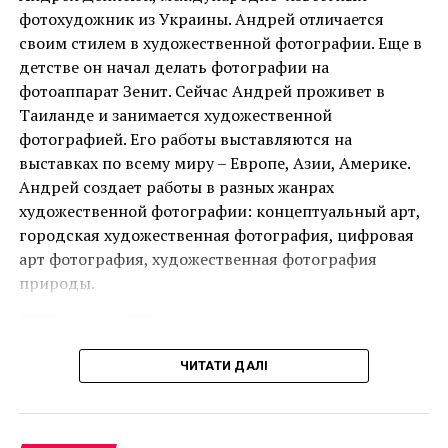
фотохудожник из Украины. Андрей отличается
своим стилем в художественной фотографии. Еще в
детстве он начал делать фотографии на
Ця подія, яку не можна пропустити, дала
фотоаппарат Зенит. Сейчас Андрей проживет в
можливість поціновувачам мистецтва придбати
Таиланде и занимается художественной
деякі з найбільш інвестиційно привабливих творів
фотографией. Его работы выставляются на
ще до того, як ярмарок відкрився для публіки.
выставках по всему миру – Европе, Азии, Америке.
Андрей создает работы в разных жанрах
Однією з найяскравіших подій ярмарку стала
художественной фотографии: концептуальный арт,
виставка двадцяти чотирьох вибраних робіт
городская художественная фотография, цифровая
Руперта Гарсії, одного з найвідоміших художників-
арт фотография, художественная фотография
чикано, представлених колекцією спадщини
природы.
Коркорана Музею Американського університету.
Куратором виставки виступив Джек Расмуссен,
директор і куратор музею, за підтримки Bourlet Art
ЧИТАТИ ДАЛІ
Logistics.
Ще одним помітним аспектом ярмарку був
Artsy.net
, офіційний онлайн-партнер PBM+C, який