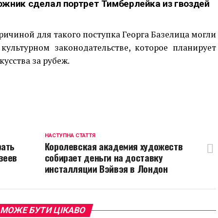
ожник сделал портрет Тимберлейка из гвоздей
ичиной для такого поступка Георга Базелица могли
культурном законодательстве, которое планирует
усства за рубеж.
p
egram
opy
ink
НАСТУПНА СТАТТЯ
рать
Королевская академия художеств
зеев
собирает деньги на доставку
инсталляции Вэйвэя в Лондон
 МОЖЕ БУТИ ЦІКАВО