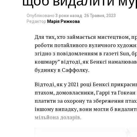
Опубліковано
3 роки назад
26 Травня, 2023
Редактор
Марія Рижкова
Для тих, хто займається мистецтвом, п
роботи потайливого вуличного художник
згідно з повідомленням в газеті Sun, 
кошмару” відтоді, як Бенксі намалював
будинку в Саффолку.
Відтоді, як у 2021 році Бенксі прикра
птахом, домовласники, Гаррі та Гокеан 
платити за охорону та збереження птаха
іншому випадку, вони могли б видалит
мільйона доларів.