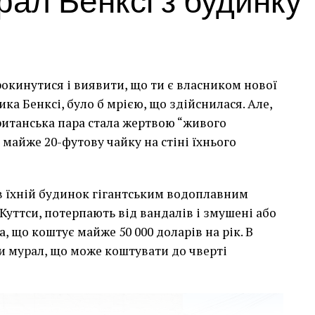
рокинутися і виявити, що ти є власником нової
а Бенксі, було б мрією, що здійснилася. Але,
британська пара стала жертвою “живого
 майже 20-футову чайку на стіні їхнього
сив їхній будинок гігантським водоплавним
Куттси, потерпають від вандалів і змушені або
, що коштує майже 50 000 доларів на рік. В
и мурал, що може коштувати до чверті