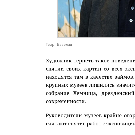
Георг Базелиц
Художник терпеть такое поведение
снятии своих картин со всех эк
находятся там в качестве займов
крупных музеев лишились значите
собрание Хемница, дрезденски
современности.
Руководители музеев крайне ого
считают снятие работ с экспозици