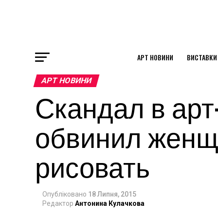
АРТ НОВИНИ
ВИСТАВКИ
ok
АРТ НОВИНИ
Скандал в арт
st
обвинил женщ
pp
рисовать
am
Опубліковано
18 Липня, 2015
Редактор
Антонина Кулачкова