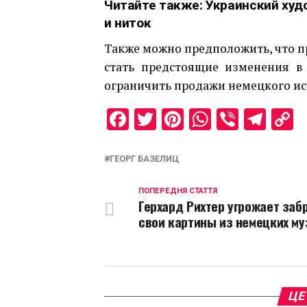
Читайте также:
Украинский худ
и ниток
Также можно предположить, что пр
стать предстоящие изменения в 
ограничить продажи немецкого иск
Facebook
Twitter
Pinterest
WhatsAp
Viber
Tel
C
L
ГЕОРГ БАЗЕЛИЦ
ПОПЕРЕДНЯ СТАТТЯ
Герхард Рихтер угрожает заб
свои картины из немецких му
ЦЕ