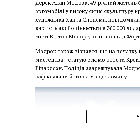
Дерек Алан Модрок, 49-річний житель Ф
Чоловік позує під макетом чайки, яка ось-о
автомобілі у високу синю скульптуру 
має ознаки вуличного художника Бенксі, на с
художника Ханта Слонема, повідомила 
серпня 2021 року. (Фото Джастіна Талліса /
вартість якої оцінюється в 300 000 дол
В інтерв’ю “Таймс” пан Куттс сказав:
місті Вілтон Манорс, на північ від Фор
“Спочатку це було
Модрок також зізнався, що на початку
розвитком подій ц
мистецтва – статую ескімо роботи Крей
напруженим. Я не 
Річардсон. Поліція заарештувала Модро
зафіксували його на місці злочину.
усвідомлює непер
для власників буд
повернути час наз
Ч
Хулігани, які намагалися зафарбувати 
фрагменти, щоб продати їх у Facebook, 
лише деякі з неприємностей, з якими д