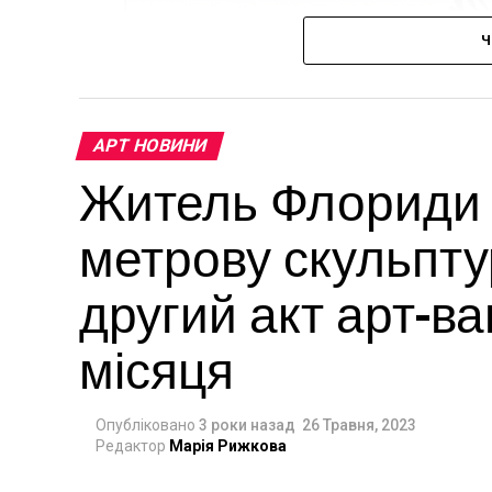
Ч
АРТ НОВИНИ
Житель Флориди в
метрову скульпту
другий акт арт-в
місяця
Опубліковано
3 роки назад
26 Травня, 2023
Редактор
Марія Рижкова