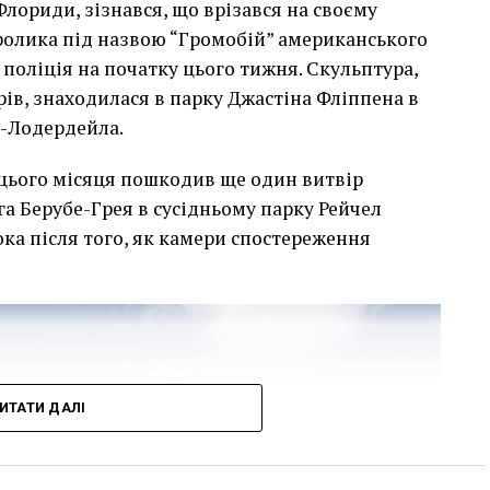
лориди, зізнався, що врізався на своєму
сь накинеться на упаковку чіпсів – сюжет графіті, що
кролика під назвою “Громобій” американського
тіні в Лоустофті на східному узбережжі Англії 8
поліція на початку цього тижня. Скульптура,
 AFP)
арів, знаходилася в парку Джастіна Фліппена в
т-Лодердейла.
 неймовірно, але з
 цього місяця пошкодив ще один витвір
е стало надзвичайно
га Берубе-Грея в сусідньому парку Рейчел
впевнений, що Бенксі
ка після того, як камери спостереження
едбачувані наслідки
инків. Якби ми могли
ад, ми б це зробили”.
ИТАТИ ДАЛІ
мурал, злодії, які відколювали зафарбовані
тріщини в стіні та члени окружної ради – це
овелося зіткнутися Куттсам. Після крадіжки їм