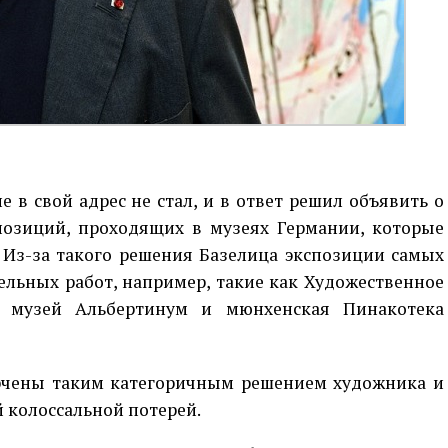
 в свой адрес не стал, и в ответ решил объявить о
спозиций, проходящих в музеях Германии, которые
. Из-за такого решения Базелица экспозиции самых
льных работ, например, такие как Художественное
й музей Альбертинум и мюнхенская Пинакотека
рчены таким категоричным решением художника и
й колоссальной потерей.