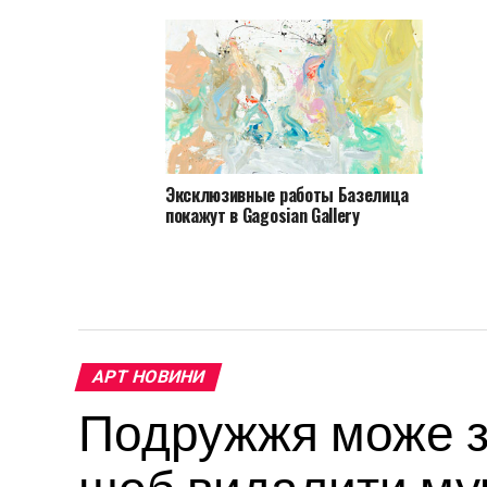
Эксклюзивные работы Базелица
покажут в Gagosian Gallery
АРТ НОВИНИ
Подружжя може за
щоб видалити мур