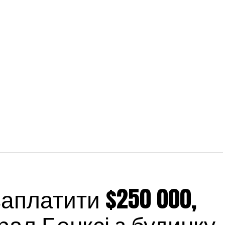
платити $250 000,
ал Бенксі з будинку