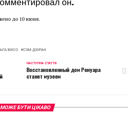
комментировал он.
жено до 10 июня.
p
egram
opy
ink
ЬГА ВИСО
СЭМ ДЮРАН
НАСТУПНА СТАТТЯ
Восстановленный дом Ренуара
й
станет музеем
 МОЖЕ БУТИ ЦІКАВО