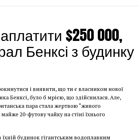
платити $250 000,
ал Бенксі з будинку
рокинутися і виявити, що ти є власником нової
а Бенксі, було б мрією, що здійснилася. Але,
британська пара стала жертвою “живого
 майже 20-футову чайку на стіні їхнього
сив їхній будинок гігантським водоплавним