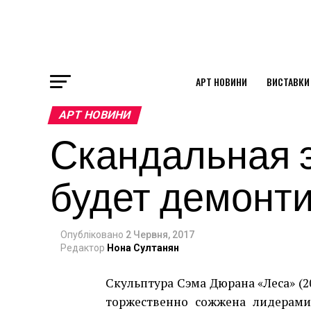
АРТ НОВИНИ
ВИСТАВКИ
ok
АРТ НОВИНИ
Скандальная 
st
будет демонт
pp
Опубліковано
2 Червня, 2017
am
Редактор
Нона Султанян
Скульптура Сэма Дюрана «Леса» (20
торжественно сожжена лидерами