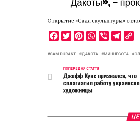
Дакоты», — про
Открытие «Сада скульптуры» отло
Facebook
Twitter
Pinterest
WhatsAp
Viber
Tel
C
L
SAM DURANT
ДАКОТА
МИННЕСОТА
ОЛ
ПОПЕРЕДНЯ СТАТТЯ
Джефф Кунс признался, что
сплагиатил работу украинско
художницы
ЦЕ