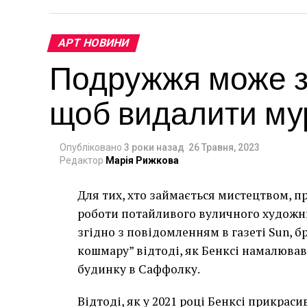
АРТ НОВИНИ
Подружжя може за
щоб видалити мур
Опубліковано
3 роки назад
26 Травня, 2023
Редактор
Марія Рижкова
Для тих, хто займається мистецтвом, п
роботи потайливого вуличного художник
згідно з повідомленням в газеті Sun, 
кошмару” відтоді, як Бенксі намалював
будинку в Саффолку.
Відтоді, як у 2021 році Бенксі прикра