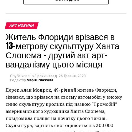
доларів.
АРТ НОВИНИ
Житель Флориди врізався в
13-метрову скульптуру Ханта
Слонема – другий акт арт-
вандалізму цього місяця
Опубліковано
3 роки назад
26 Травня, 2023
Редактор
Марія Рижкова
Дерек Алан Модрок, 49-річний житель Флориди,
Чоловік позує під макетом чайки, яка ось-ось
зізнався, що врізався на своєму автомобілі у високу
накинеться на упаковку чіпсів – сюжет графіті, що
синю скульптуру кролика під назвою “Громобій”
має ознаки вуличного художника Бенксі, на стіні в
американського художника Ханта Слонема,
Лоустофті на східному узбережжі Англії 8 серпня 2021
повідомила поліція на початку цього тижня.
року. (Фото Джастіна Талліса / AFP)
Скульптура, вартість якої оцінюється в 300 000
В інтерв’ю “Таймс” пан Куттс сказав: