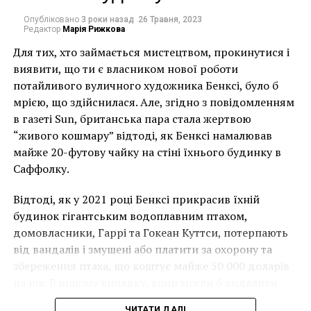
Но увы, в 2009 году в Мэрисвилль разбушевался
пожар, не пощадивший ни лес, ни деревянные
Опубліковано
3 роки назад
26 Травня, 2023
Редактор
Марія Рижкова
скульптуры Бруно Торфса. Приблизительно 60%
экспонатов все-таки удалось спасти, но остальные
Для тих, хто займається мистецтвом, прокинутися і
были беспощадно уничтожены огнем.
виявити, що ти є власником нової роботи
потайливого вуличного художника Бенксі, було б
В настоящее время Бруно работает над
мрією, що здійснилася. Але, згідно з повідомленням
восстановлением своего сказочного сада, который
в газеті Sun, британська пара стала жертвою
вновь открыт для посетителей
“живого кошмару” відтоді, як Бенксі намалював
и круглогодично привлекает в крохотный городок
майже 20-футову чайку на стіні їхнього будинку в
тысячи туристов со всего мира.
Саффолку.
Відтоді, як у 2021 році Бенксі прикрасив їхній
будинок гігантським водоплавним птахом,
домовласники, Гаррі та Гокеан Куттси, потерпають
від вандалів і змушені або платити за охорону та
збереження птаха, що коштує майже 50 000 доларів
на рік. В іншому випадку, вони могли б видалити
мурал, що може коштувати до чверті мільйона
ЧИТАТИ ДАЛІ