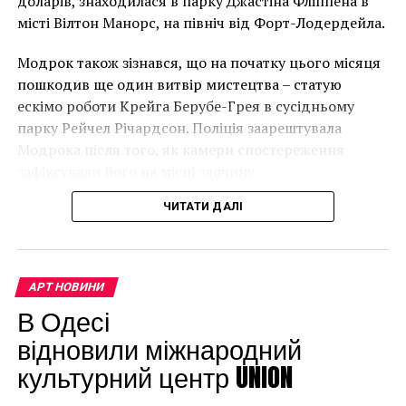
доларів, знаходилася в парку Джастіна Фліппена в
місті Вілтон Манорс, на північ від Форт-Лодердейла.
“Спочатку це було
Модрок також зізнався, що на початку цього місяця
неймовірно, але з
пошкодив ще один витвір мистецтва – статую
розвитком подій це
ескімо роботи Крейга Берубе-Грея в сусідньому
парку Рейчел Річардсон. Поліція заарештувала
стало надзвичайно
Модрока після того, як камери спостереження
напруженим. Я не
зафіксували його на місці злочину.
впевнений, що Бенксі
ЧИТАТИ ДАЛІ
усвідомлює
непередбачувані
наслідки для власників
АРТ НОВИНИ
будинків. Якби ми
В Одесі
могли повернути час
відновили міжнародний
культурний центр UNION
назад, ми б це