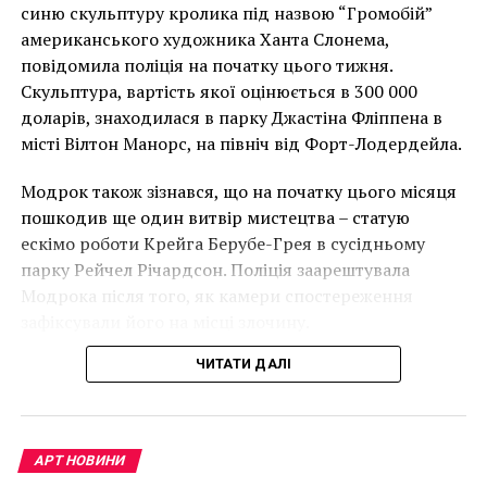
накинеться на упаковку чіпсів – сюжет графіті, що
синю скульптуру кролика під назвою “Громобій”
має ознаки вуличного художника Бенксі, на стіні в
американського художника Ханта Слонема,
Лоустофті на східному узбережжі Англії 8 серпня 2021
повідомила поліція на початку цього тижня.
року. (Фото Джастіна Талліса / AFP)
Скульптура, вартість якої оцінюється в 300 000
В інтерв’ю “Таймс” пан Куттс сказав:
доларів, знаходилася в парку Джастіна Фліппена в
місті Вілтон Манорс, на північ від Форт-Лодердейла.
“Спочатку це було
Модрок також зізнався, що на початку цього місяця
неймовірно, але з
пошкодив ще один витвір мистецтва – статую
розвитком подій це
ескімо роботи Крейга Берубе-Грея в сусідньому
парку Рейчел Річардсон. Поліція заарештувала
стало надзвичайно
Модрока після того, як камери спостереження
напруженим. Я не
зафіксували його на місці злочину.
впевнений, що Бенксі
ЧИТАТИ ДАЛІ
усвідомлює
непередбачувані
наслідки для власників
АРТ НОВИНИ