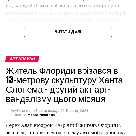
від вандалів і змушені або платити за охорону та
збереження птаха, що коштує майже 50 000 доларів
на рік. В іншому випадку, вони могли б видалити
мурал, що може коштувати до чверті мільйона
ЧИТАТИ ДАЛІ
доларів.
АРТ НОВИНИ
Житель Флориди врізався в
13-метрову скульптуру Ханта
Слонема – другий акт арт-
вандалізму цього місяця
Опубліковано
3 роки назад
26 Травня, 2023
Редактор
Марія Рижкова
Дерек Алан Модрок, 49-річний житель Флориди,
Чоловік позує під макетом чайки, яка ось-ось
зізнався, що врізався на своєму автомобілі у високу