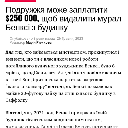
найденной картины
Подружжя може заплатити
$250 000, щоб видалити мурал
Бенксі з будинку
Опубліковано
3 роки назад
26 Травня, 2023
Редактор
Марія Рижкова
Для тих, хто займається мистецтвом, прокинутися і
виявити, що ти є власником нової роботи
потайливого вуличного художника Бенксі, було б
мрією, що здійснилася. Але, згідно з повідомленням
в газеті Sun, британська пара стала жертвою
“живого кошмару” відтоді, як Бенксі намалював
майже 20-футову чайку на стіні їхнього будинку в
Саффолку.
Відтоді, як у 2021 році Бенксі прикрасив їхній
будинок гігантським водоплавним птахом,
домовласники, Гаррі та Гокеан Куттси, потерпають