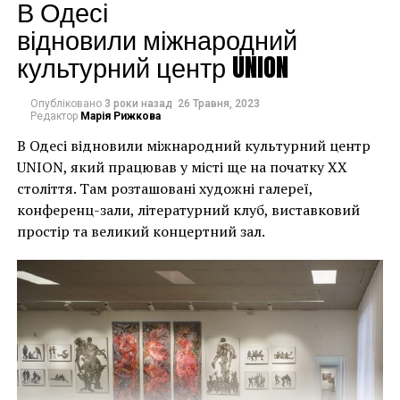
будинків. Якби ми
В Одесі
могли повернути час
відновили міжнародний
культурний центр UNION
назад, ми б це
зробили”.
Опубліковано
3 роки назад
26 Травня, 2023
Редактор
Марія Рижкова
В Одесі відновили міжнародний культурний центр
Хулігани, які намагалися зафарбувати мурал, злодії,
UNION, який працював у місті ще на початку XX
які відколювали зафарбовані фрагменти, щоб
століття. Там розташовані художні галереї,
продати їх у Facebook, тріщини в стіні та члени
конференц-зали, літературний клуб, виставковий
окружної ради – це лише деякі з неприємностей, з
простір та великий концертний зал.
якими довелося зіткнутися Куттсам. Після крадіжки
їм довелося за власний кошт найняти охоронця,
який би наглядав за муралом вночі.
Єдиний вихід, кажуть Куттси, – це зняти 22-тонну
фреску, а для цього за останній місяць довелося
“зміцнити її 12 шарами смоли, скловолокна і
п’ятьма тоннами сталі, а також використовувати 40-
Хант Слонем “Thunderbunny”, 2022