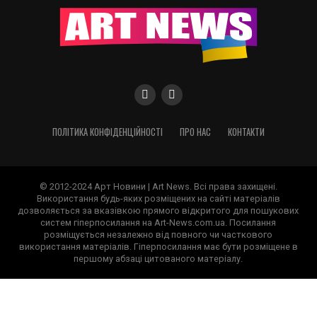
ПОЛІТИКА КОНФІДЕНЦІЙНОСТІ
ПРО НАС
КОНТАКТИ
© 2012-2024 Арт Новини | Art News. Всі права захищені.
Використання будь-яких розміщених на сайті матеріалів
дозволяється за вказівкою прямого відкритого для пошукових
систем гіперпосилання на Art-News.com.ua. Посилання
розміщується незалежно від повного чи часткового
використання матеріалів. Гіперпосилання має бути розміщене в
першому абзаці цитованого матеріалу.