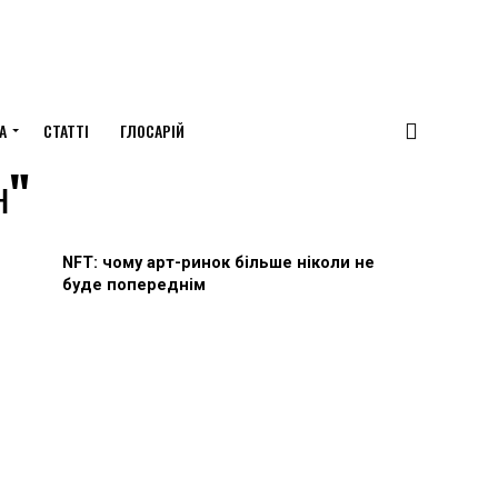
А
СТАТТІ
ГЛОСАРІЙ
н"
NFT: чому арт-ринок більше ніколи не
буде попереднім