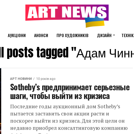
АУКЦІОНИ
АНОНСИ
ПРО ХУДОЖНИКІВ
ДИЗАЙН
ТЕХНІК
ll posts tagged "Адам Чин
АРТ НОВИНИ
10 років ago
Sotheby’s предпринимает серьезные
шаги, чтобы выйти из кризиса
Последние годы аукционный дом Sotheby’s
пытается заставить свои акции расти и
поскорее выйти из кризиса. Для этой цели он
недавно приобрел консалтинговую компанию