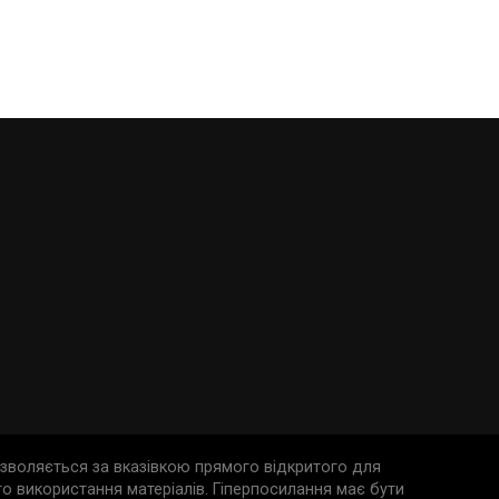
дозволяється за вказівкою прямого відкритого для
о використання матеріалів. Гіперпосилання має бути