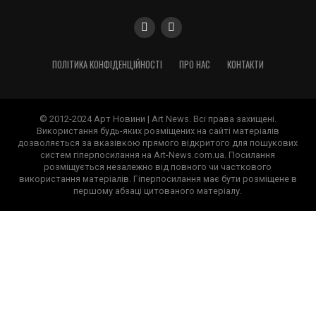
ПОЛІТИКА КОНФІДЕНЦІЙНОСТІ
ПРО НАС
КОНТАКТИ
© 2012-2024 Арт Новини | Art News. Всі права захищені.
Використання будь-яких розміщених на сайті матеріалів
дозволяється за вказівкою прямого відкритого для пошукових
систем гіперпосилання на Art-News.com.ua. Посилання
розміщується незалежно від повного чи часткового
використання матеріалів. Гіперпосилання має бути розміщене в
першому абзаці цитованого матеріалу.