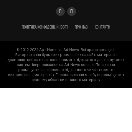
ПОЛІТИКА КОНФІДЕНЦІЙНОСТІ
ПРО НАС
КОНТАКТИ
© 2012-2024 Арт Новини | Art News. Всі права захищені.
Використання будь-яких розміщених на сайті матеріалів
дозволяється за вказівкою прямого відкритого для пошукових
систем гіперпосилання на Art-News.com.ua. Посилання
розміщується незалежно від повного чи часткового
використання матеріалів. Гіперпосилання має бути розміщене в
першому абзаці цитованого матеріалу.