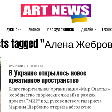
АУКЦІОНИ
АНОНСИ
ПРО ХУДОЖНИКІВ
ДИЗАЙН
ТЕХНІК
osts tagged "Алена Жебро
ВИСТАВКИ
11 років ago
В Украине открылось новое
креативное пространство
Благотворительная организация «Мир Счастья»
(сообщество творческих людей) в рамках
проекта “МИР” под руководством галериста
Марины Щербенко открыла абсолютно