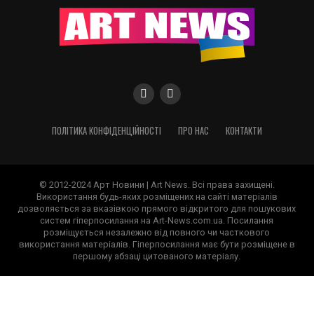
ПОЛІТИКА КОНФІДЕНЦІЙНОСТІ
ПРО НАС
КОНТАКТИ
© 2012-2024 Арт Новини | Art News. Всі права захищені.
Використання будь-яких розміщених на сайті матеріалів
дозволяється за вказівкою прямого відкритого для пошукових
систем гіперпосилання на Art-News.com.ua. Посилання
розміщується незалежно від повного чи часткового
використання матеріалів. Гіперпосилання має бути розміщене в
першому абзаці цитованого матеріалу.