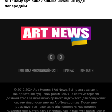
NFT: чому арт-ринок більше ніколи не буде
попереднім
ПОЛІТИКА КОНФІДЕНЦІЙНОСТІ
ПРО НАС
КОНТАКТИ
© 2012-2024 Арт Новини | Art News. Всі права захищені.
Використання будь-яких розміщених на сайті матеріалів
дозволяється за вказівкою прямого відкритого для пошукових
систем гіперпосилання на Art-News.com.ua. Посилання
розміщується незалежно від повного чи часткового
використання матеріалів. Гіперпосилання має бути розміщене в