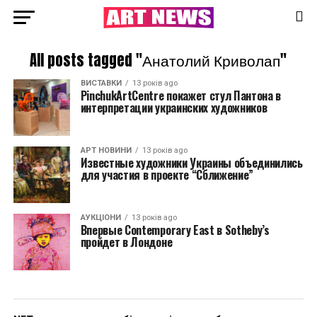
All posts tagged "Анатолий Криволап"
ВИСТАВКИ
13 років ago
PinchukArtCentre покажет стул Пантона в
интерпретации украинских художников
АРТ НОВИНИ
13 років ago
Известные художники Украины объединились
для участия в проекте “Сближение”
АУКЦІОНИ
13 років ago
Впервые Contemporary East в Sotheby’s
пройдет в Лондоне