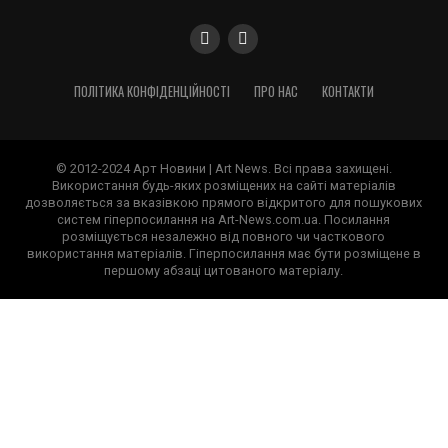
ПОЛІТИКА КОНФІДЕНЦІЙНОСТІ
ПРО НАС
КОНТАКТИ
© 2012-2024 Арт Новини | Art News. Всі права захищені.
Використання будь-яких розміщених на сайті матеріалів
дозволяється за вказівкою прямого відкритого для пошукових
систем гіперпосилання на Art-News.com.ua. Посилання
розміщується незалежно від повного чи часткового
використання матеріалів. Гіперпосилання має бути розміщене в
першому абзаці цитованого матеріалу.