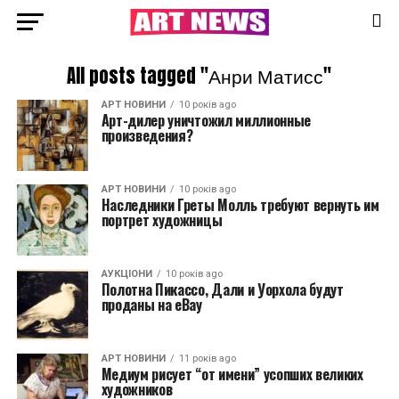
All posts tagged "Анри Матисс"
АРТ НОВИНИ
10 років ago
Арт-дилер уничтожил миллионные
произведения?
АРТ НОВИНИ
10 років ago
Наследники Греты Молль требуют вернуть им
портрет художницы
АУКЦІОНИ
10 років ago
Полотна Пикассо, Дали и Уорхола будут
проданы на eBay
АРТ НОВИНИ
11 років ago
Медиум рисует “от имени” усопших великих
художников