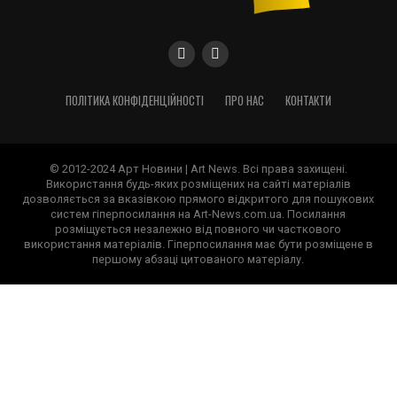
ПОЛІТИКА КОНФІДЕНЦІЙНОСТІ
ПРО НАС
КОНТАКТИ
© 2012-2024 Арт Новини | Art News. Всі права захищені.
Використання будь-яких розміщених на сайті матеріалів
дозволяється за вказівкою прямого відкритого для пошукових
систем гіперпосилання на Art-News.com.ua. Посилання
розміщується незалежно від повного чи часткового
використання матеріалів. Гіперпосилання має бути розміщене в
першому абзаці цитованого матеріалу.