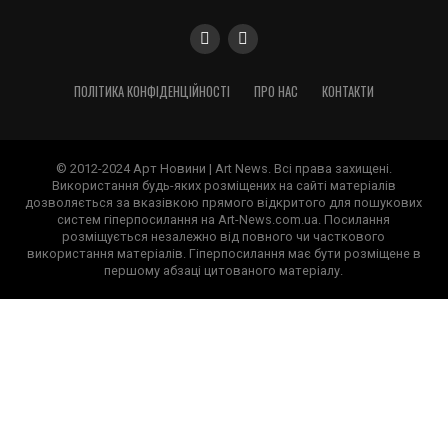
ПОЛІТИКА КОНФІДЕНЦІЙНОСТІ
ПРО НАС
КОНТАКТИ
© 2012-2024 Арт Новини | Art News. Всі права захищені.
Використання будь-яких розміщених на сайті матеріалів
дозволяється за вказівкою прямого відкритого для пошукових
систем гіперпосилання на Art-News.com.ua. Посилання
розміщується незалежно від повного чи часткового
використання матеріалів. Гіперпосилання має бути розміщене в
першому абзаці цитованого матеріалу.