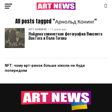
All posts tagged "Арнольд Конинг"
АРТ НОВИНИ
11 років ago
Найдена совместная фотография Винсента
Ван Гога и Поля Гогена
NFT: чому арт-ринок більше ніколи не буде
попереднім