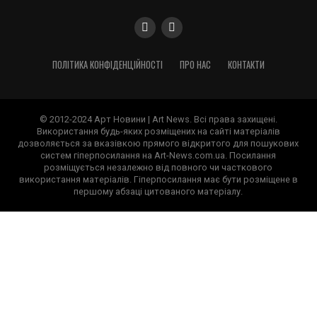
ПОЛІТИКА КОНФІДЕНЦІЙНОСТІ
ПРО НАС
КОНТАКТИ
© 2012-2024 Арт Новини | Art News. Всі права захищені.
Використання будь-яких розміщених на сайті матеріалів
дозволяється за вказівкою прямого відкритого для пошукових
систем гіперпосилання на Art-News.com.ua. Посилання
розміщується незалежно від повного чи часткового
використання матеріалів. Гіперпосилання має бути розміщене в
першому абзаці цитованого матеріалу.