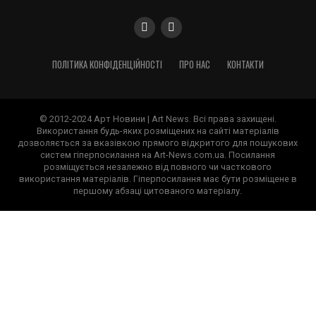
ПОЛІТИКА КОНФІДЕНЦІЙНОСТІ
ПРО НАС
КОНТАКТИ
© 2012-2024 Арт Новини | Art News. Всі права захищені.
Використання будь-яких розміщених на сайті матеріалів
дозволяється за вказівкою прямого відкритого для пошукових
систем гіперпосилання на Art-News.com.ua. Посилання
розміщується незалежно від повного чи часткового
використання матеріалів. Гіперпосилання має бути розміщене в
першому абзаці цитованого матеріалу.