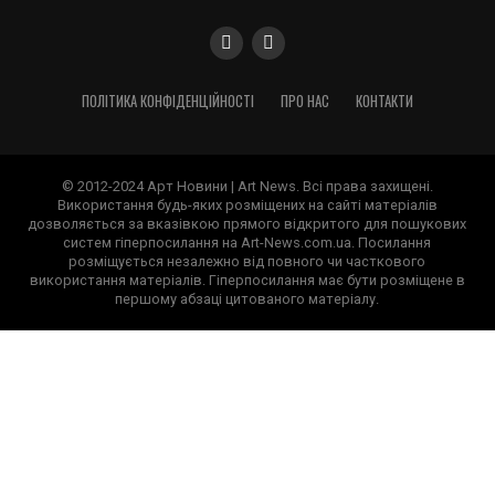
ПОЛІТИКА КОНФІДЕНЦІЙНОСТІ
ПРО НАС
КОНТАКТИ
© 2012-2024 Арт Новини | Art News. Всі права захищені.
Використання будь-яких розміщених на сайті матеріалів
дозволяється за вказівкою прямого відкритого для пошукових
систем гіперпосилання на Art-News.com.ua. Посилання
розміщується незалежно від повного чи часткового
використання матеріалів. Гіперпосилання має бути розміщене в
першому абзаці цитованого матеріалу.