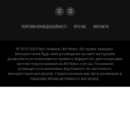
ПОЛІТИКА КОНФІДЕНЦІЙНОСТІ
ПРО НАС
КОНТАКТИ
© 2012-2024 Арт Новини | Art News. Всі права захищені.
Використання будь-яких розміщених на сайті матеріалів
дозволяється за вказівкою прямого відкритого для пошукових
систем гіперпосилання на Art-News.com.ua. Посилання
розміщується незалежно від повного чи часткового
використання матеріалів. Гіперпосилання має бути розміщене в
першому абзаці цитованого матеріалу.