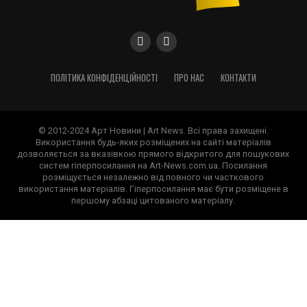
ПОЛІТИКА КОНФІДЕНЦІЙНОСТІ
ПРО НАС
КОНТАКТИ
© 2012-2024 Арт Новини | Art News. Всі права захищені.
Використання будь-яких розміщених на сайті матеріалів
дозволяється за вказівкою прямого відкритого для пошукових
систем гіперпосилання на Art-News.com.ua. Посилання
розміщується незалежно від повного чи часткового
використання матеріалів. Гіперпосилання має бути розміщене в
першому абзаці цитованого матеріалу.