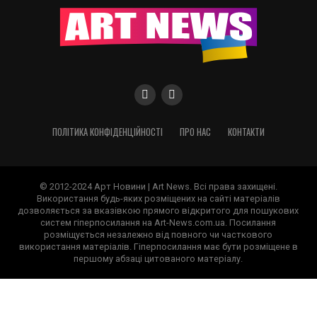
ПОЛІТИКА КОНФІДЕНЦІЙНОСТІ
ПРО НАС
КОНТАКТИ
© 2012-2024 Арт Новини | Art News. Всі права захищені.
Використання будь-яких розміщених на сайті матеріалів
дозволяється за вказівкою прямого відкритого для пошукових
систем гіперпосилання на Art-News.com.ua. Посилання
розміщується незалежно від повного чи часткового
використання матеріалів. Гіперпосилання має бути розміщене в
першому абзаці цитованого матеріалу.