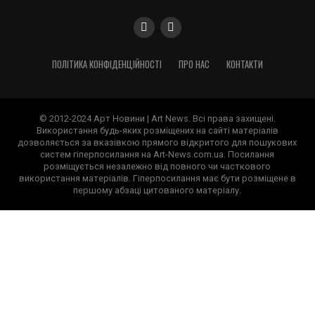
ПОЛІТИКА КОНФІДЕНЦІЙНОСТІ
ПРО НАС
КОНТАКТИ
© 2012-2024 Арт Новини | Art News. Всі права захищені.
Використання будь-яких розміщених на сайті матеріалів
дозволяється за вказівкою прямого відкритого для пошукових
систем гіперпосилання на Art-News.com.ua. Посилання
розміщується незалежно від повного чи часткового
використання матеріалів. Гіперпосилання має бути розміщене в
першому абзаці цитованого матеріалу.