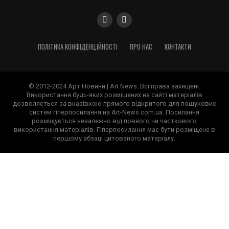
ПОЛІТИКА КОНФІДЕНЦІЙНОСТІ
ПРО НАС
КОНТАКТИ
© 2012-2024 Арт Новини | Art News. Всі права захищені.
Використання будь-яких розміщених на сайті матеріалів
дозволяється за вказівкою прямого відкритого для пошукових
систем гіперпосилання на Art-News.com.ua. Посилання
розміщується незалежно від повного чи часткового
використання матеріалів. Гіперпосилання має бути розміщене в
першому абзаці цитованого матеріалу.