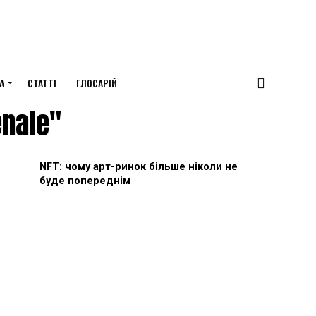
А
СТАТТІ
ГЛОСАРІЙ
enale"
NFT: чому арт-ринок більше ніколи не
буде попереднім