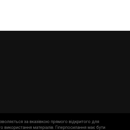
дозволяється за вказівкою прямого відкритого для
о використання матеріалів. Гіперпосилання має бути