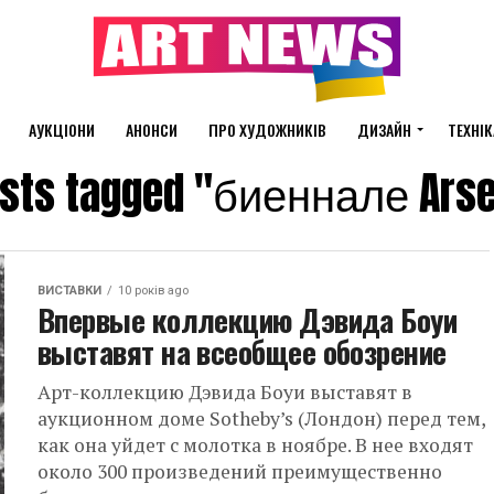
АУКЦІОНИ
АНОНСИ
ПРО ХУДОЖНИКІВ
ДИЗАЙН
ТЕХНІК
osts tagged "биеннале Ars
ВИСТАВКИ
10 років ago
Впервые коллекцию Дэвида Боуи
выставят на всеобщее обозрение
Арт-коллекцию Дэвида Боуи выставят в
аукционном доме Sotheby’s (Лондон) перед тем,
как она уйдет с молотка в ноябре. В нее входят
около 300 произведений преимущественно