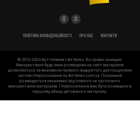
ПОЛІТИКА КОНФІДЕНЦІЙНОСТІ
ПРО НАС
КОНТАКТИ
© 2012-2024 Арт Новини | Art News. Всі права захищені.
Використання будь-яких розміщених на сайті матеріалів
дозволяється за вказівкою прямого відкритого для пошукових
систем гіперпосилання на Art-News.com.ua. Посилання
розміщується незалежно від повного чи часткового
використання матеріалів. Гіперпосилання має бути розміщене в
першому абзаці цитованого матеріалу.