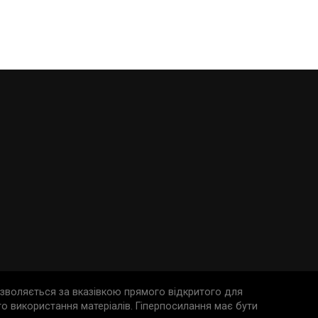
дозволяється за вказівкою прямого відкритого для
о використання матеріалів. Гіперпосилання має бути