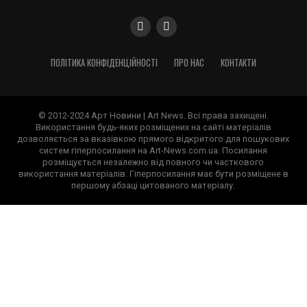
ПОЛІТИКА КОНФІДЕНЦІЙНОСТІ
ПРО НАС
КОНТАКТИ
© 2012-2024 Арт Новини | Art News. Всі права захищені.
Використання будь-яких розміщених на сайті матеріалів
дозволяється за вказівкою прямого відкритого для пошукових
систем гіперпосилання на Art-News.com.ua. Посилання
розміщується незалежно від повного чи часткового
використання матеріалів. Гіперпосилання має бути розміщене в
першому абзаці цитованого матеріалу.