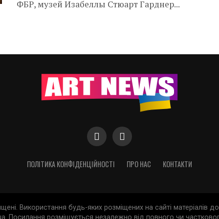
ФБР, музей Изабеллы Стюарт Гарднер...
ПОЛІТИКА КОНФІДЕНЦІЙНОСТІ
ПРО НАС
КОНТАКТИ
хищені. Використання будь-яких розміщених на сайті матеріалів 
a. Посилання розміщується незалежно від повного чи частковог