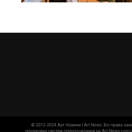
© 2012-2024 Арт Новини | Art News. Всі права за
пошукових систем гіперпосилання на Art-News.com.u