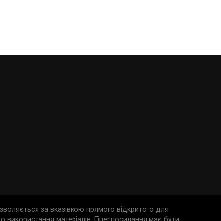
дозволяється за вказівкою прямого відкритого для
о використання матеріалів. Гіперпосилання має бути