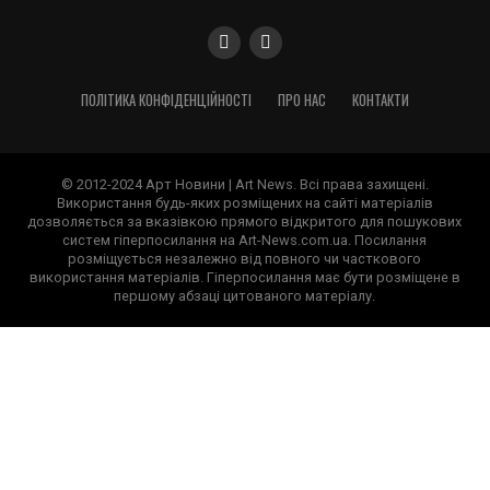
ПОЛІТИКА КОНФІДЕНЦІЙНОСТІ
ПРО НАС
КОНТАКТИ
© 2012-2024 Арт Новини | Art News. Всі права захищені.
Використання будь-яких розміщених на сайті матеріалів
дозволяється за вказівкою прямого відкритого для пошукових
систем гіперпосилання на Art-News.com.ua. Посилання
розміщується незалежно від повного чи часткового
використання матеріалів. Гіперпосилання має бути розміщене в
першому абзаці цитованого матеріалу.