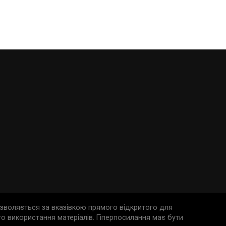
дозволяється за вказівкою прямого відкритого для
о використання матеріалів. Гіперпосилання має бути