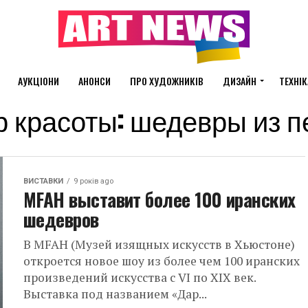
АУКЦІОНИ
АНОНСИ
ПРО ХУДОЖНИКІВ
ДИЗАЙН
ТЕХНІК
Дар красоты: шедевры из
ВИСТАВКИ
9 років ago
MFAH выставит более 100 иранских
шедевров
В MFAH (Музей изящных искусств в Хьюстоне)
откроется новое шоу из более чем 100 иранских
произведений искусства с VI по XIX век.
Выставка под названием «Дар...