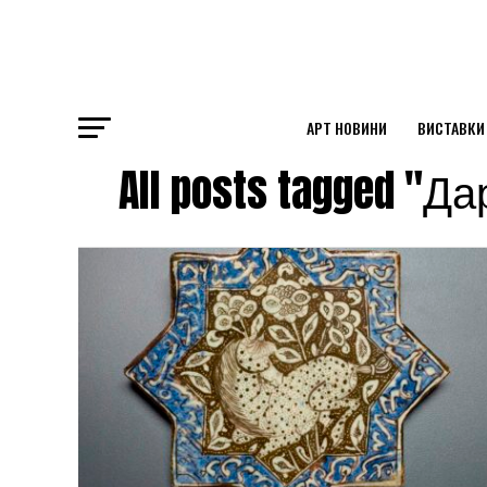
АРТ НОВИНИ
ВИСТАВКИ
All posts tagged "
ok
st
pp
am