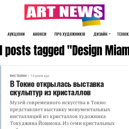
АУКЦІОНИ
АНОНСИ
ПРО ХУДОЖНИКІВ
ДИЗАЙН
ТЕХНІК
ll posts tagged "Design Miam
ВИСТАВКИ
13 років ago
В Токио открылась выставка
скульптур из кристаллов
Музей современного искусства в Токио
представляет выставку монументальных
инсталляций из кристаллов художника
Токуджина Йошиока. Из семи кристальных