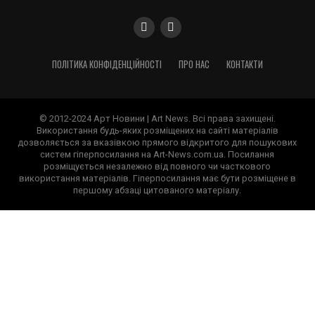
ПОЛІТИКА КОНФІДЕНЦІЙНОСТІ
ПРО НАС
КОНТАКТИ
© 2012-2024 Арт Новини | Art News. Всі права захищені.
Використання будь-яких розміщених на сайті матеріалів
дозволяється за вказівкою прямого відкритого для пошукових
систем гіперпосилання на Art-News.com.ua. Посилання
розміщується незалежно від повного чи часткового
використання матеріалів. Гіперпосилання має бути розміщене в
першому абзаці цитованого матеріалу.