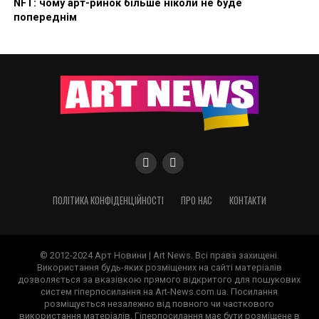
NFT: чому арт-ринок більше ніколи не буде
попереднім
ПОЛІТИКА КОНФІДЕНЦІЙНОСТІ
ПРО НАС
КОНТАКТИ
© 2012-2024 Арт Новини | Art News. Всі права захищені.
Використання будь-яких розміщених на сайті матеріалів
дозволяється за вказівкою прямого відкритого для пошукових
систем гіперпосилання на Art-News.com.ua. Посилання
розміщується незалежно від повного чи часткового
використання матеріалів. Гіперпосилання має бути розміщене в