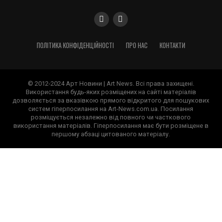
ПОЛІТИКА КОНФІДЕНЦІЙНОСТІ
ПРО НАС
КОНТАКТИ
© 2012-2024 Арт Новини | Art News. Всі права захищені.
Використання будь-яких розміщених на сайті матеріалів
дозволяється за вказівкою прямого відкритого для пошукових
систем гіперпосилання на Art-News.com.ua. Посилання
розміщується незалежно від повного чи часткового
використання матеріалів. Гіперпосилання має бути розміщене в
першому абзаці цитованого матеріалу.