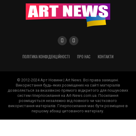
ПОЛІТИКА КОНФІДЕНЦІЙНОСТІ
ПРО НАС
КОНТАКТИ
© 2012-2024 Арт Новини | Art News. Всі права захищені.
Використання будь-яких розміщених на сайті матеріалів
дозволяється за вказівкою прямого відкритого для пошукових
систем гіперпосилання на Art-News.com.ua. Посилання
розміщується незалежно від повного чи часткового
використання матеріалів. Гіперпосилання має бути розміщене в
першому абзаці цитованого матеріалу.