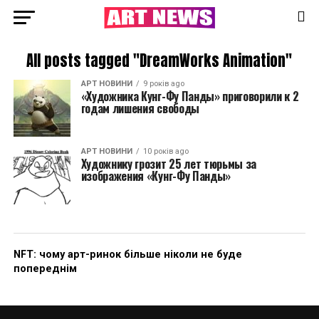
All posts tagged "DreamWorks Animation"
АРТ НОВИНИ
9 років ago
«Художника Кунг-Фу Панды» приговорили к 2
годам лишения свободы
АРТ НОВИНИ
10 років ago
Художнику грозит 25 лет тюрьмы за
изображения «Кунг-Фу Панды»
NFT: чому арт-ринок більше ніколи не буде
попереднім