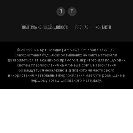
ПОЛІТИКА КОНФІДЕНЦІЙНОСТІ
ПРО НАС
КОНТАКТИ
© 2012-2024 Арт Новини | Art News. Всі права захищені.
Використання будь-яких розміщених на сайті матеріалів
дозволяється за вказівкою прямого відкритого для пошукових
систем гіперпосилання на Art-News.com.ua. Посилання
розміщується незалежно від повного чи часткового
використання матеріалів. Гіперпосилання має бути розміщене в
першому абзаці цитованого матеріалу.