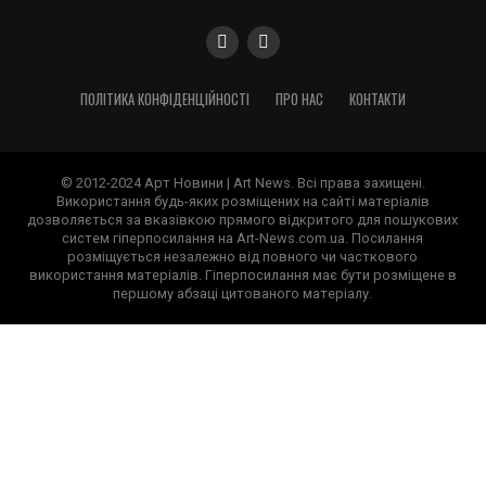
ПОЛІТИКА КОНФІДЕНЦІЙНОСТІ
ПРО НАС
КОНТАКТИ
© 2012-2024 Арт Новини | Art News. Всі права захищені.
Використання будь-яких розміщених на сайті матеріалів
дозволяється за вказівкою прямого відкритого для пошукових
систем гіперпосилання на Art-News.com.ua. Посилання
розміщується незалежно від повного чи часткового
використання матеріалів. Гіперпосилання має бути розміщене в
першому абзаці цитованого матеріалу.