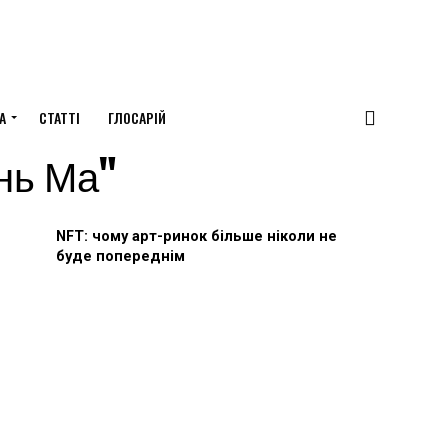
А
СТАТТІ
ГЛОСАРІЙ
энь Ма"
NFT: чому арт-ринок більше ніколи не
буде попереднім