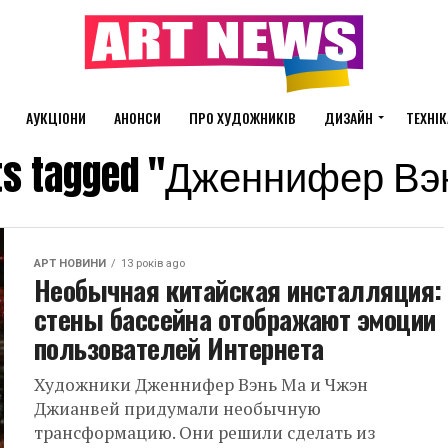
АУКЦІОНИ
АНОНСИ
ПРО ХУДОЖНИКІВ
ДИЗАЙН
ТЕХНІК
sts tagged "Дженнифер В
АРТ НОВИНИ
13 років ago
Необычная китайская инсталляция:
стены бассейна отображают эмоции
пользователей Интернета
Художники Дженнифер Вэнь Ма и Чжэн
Джианвей придумали необычную
трансформацию. Они решили сделать из