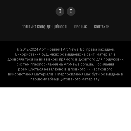
ПОЛІТИКА КОНФІДЕНЦІЙНОСТІ
ПРО НАС
КОНТАКТИ
© 2012-2024 Арт Новини | Art News. Всі права захищені.
Використання будь-яких розміщених на сайті матеріалів
дозволяється за вказівкою прямого відкритого для пошукових
систем гіперпосилання на Art-News.com.ua. Посилання
розміщується незалежно від повного чи часткового
використання матеріалів. Гіперпосилання має бути розміщене в
першому абзаці цитованого матеріалу.