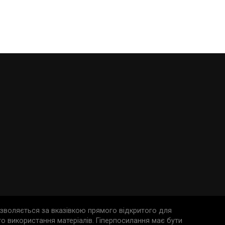
дозволяється за вказівкою прямого відкритого для
о використання матеріалів. Гіперпосилання має бути