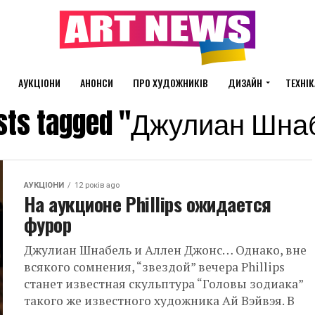
АУКЦІОНИ
АНОНСИ
ПРО ХУДОЖНИКІВ
ДИЗАЙН
ТЕХНІК
osts tagged "Джулиан Шн
АУКЦІОНИ
12 років ago
На аукционе Phillips ожидается
фурор
Джулиан Шнабель и Аллен Джонс… Однако, вне
всякого сомнения, “звездой” вечера Phillips
станет известная скульптура “Головы зодиака”
такого же известного художника Ай Вэйвэя. В