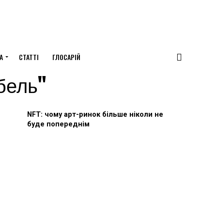
А
СТАТТІ
ГЛОСАРІЙ
абель"
NFT: чому арт-ринок більше ніколи не
буде попереднім