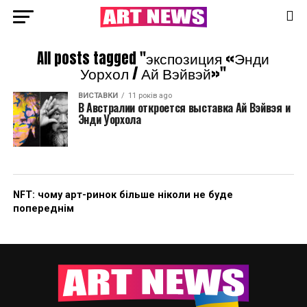
All posts tagged "экспозиция «Энди
Уорхол / Ай Вэйвэй»"
ВИСТАВКИ
11 років ago
В Австралии откроется выставка Ай Вэйвэя и
Энди Уорхола
NFT: чому арт-ринок більше ніколи не буде
попереднім