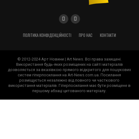
ПОЛІТИКА КОНФІДЕНЦІЙНОСТІ
ПРО НАС
КОНТАКТИ
© 2012-2024 Арт Новини | Art News. Всі права захищені.
Використання будь-яких розміщених на сайті матеріалів
дозволяється за вказівкою прямого відкритого для пошукових
систем гіперпосилання на Art-News.com.ua. Посилання
розміщується незалежно від повного чи часткового
використання матеріалів. Гіперпосилання має бути розміщене в
першому абзаці цитованого матеріалу.