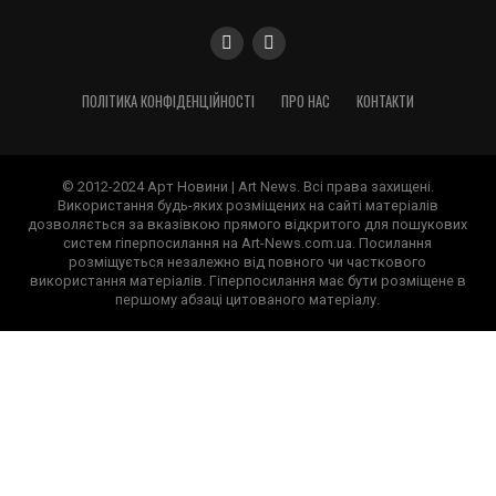
ПОЛІТИКА КОНФІДЕНЦІЙНОСТІ
ПРО НАС
КОНТАКТИ
© 2012-2024 Арт Новини | Art News. Всі права захищені.
Використання будь-яких розміщених на сайті матеріалів
дозволяється за вказівкою прямого відкритого для пошукових
систем гіперпосилання на Art-News.com.ua. Посилання
розміщується незалежно від повного чи часткового
використання матеріалів. Гіперпосилання має бути розміщене в
першому абзаці цитованого матеріалу.