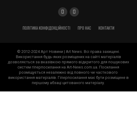
ПОЛІТИКА КОНФІДЕНЦІЙНОСТІ
ПРО НАС
КОНТАКТИ
© 2012-2024 Арт Новини | Art News. Всі права захищені.
Використання будь-яких розміщених на сайті матеріалів
дозволяється за вказівкою прямого відкритого для пошукових
систем гіперпосилання на Art-News.com.ua. Посилання
розміщується незалежно від повного чи часткового
використання матеріалів. Гіперпосилання має бути розміщене в
першому абзаці цитованого матеріалу.