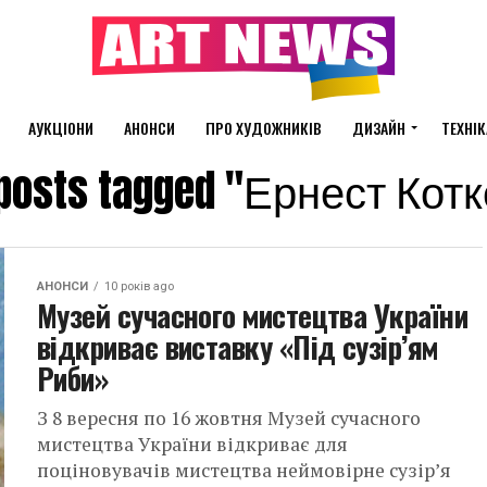
АУКЦІОНИ
АНОНСИ
ПРО ХУДОЖНИКІВ
ДИЗАЙН
ТЕХНІК
 posts tagged "Ернест Кот
АНОНСИ
10 років ago
Музей сучасного мистецтва України
відкриває виставку «Під сузір’ям
Риби»
З 8 вересня по 16 жовтня Музей сучасного
мистецтва України відкриває для
поціновувачів мистецтва неймовірне сузір’я