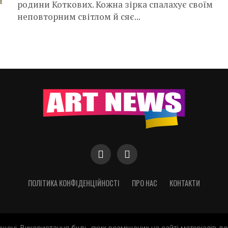
родини Коткових. Кожна зірка спалахує своїм
неповторним світлом й сяє...
ПОЛІТИКА КОНФІДЕНЦІЙНОСТІ
ПРО НАС
КОНТАКТИ