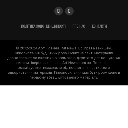
ПОЛІТИКА КОНФІДЕНЦІЙНОСТІ
ПРО НАС
КОНТАКТИ
© 2012-2024 Арт Новини | Art News. Всі права захищені.
Використання будь-яких розміщених на сайті матеріалів
дозволяється за вказівкою прямого відкритого для пошукових
систем гіперпосилання на Art-News.com.ua. Посилання
розміщується незалежно від повного чи часткового
використання матеріалів. Гіперпосилання має бути розміщене в
першому абзаці цитованого матеріалу.