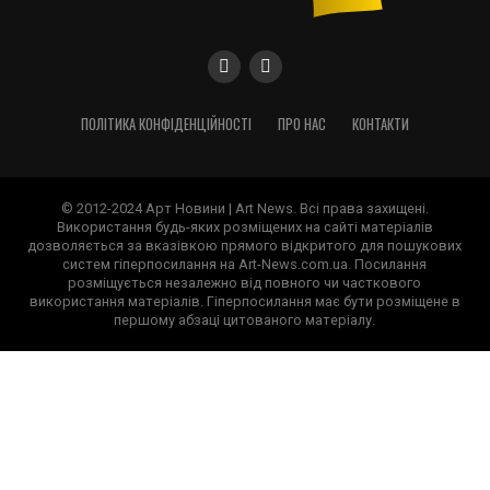
ПОЛІТИКА КОНФІДЕНЦІЙНОСТІ
ПРО НАС
КОНТАКТИ
© 2012-2024 Арт Новини | Art News. Всі права захищені.
Використання будь-яких розміщених на сайті матеріалів
дозволяється за вказівкою прямого відкритого для пошукових
систем гіперпосилання на Art-News.com.ua. Посилання
розміщується незалежно від повного чи часткового
використання матеріалів. Гіперпосилання має бути розміщене в
першому абзаці цитованого матеріалу.