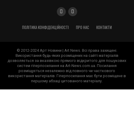
ПОЛІТИКА КОНФІДЕНЦІЙНОСТІ
ПРО НАС
КОНТАКТИ
© 2012-2024 Арт Новини | Art News. Всі права захищені.
Використання будь-яких розміщених на сайті матеріалів
дозволяється за вказівкою прямого відкритого для пошукових
систем гіперпосилання на Art-News.com.ua. Посилання
розміщується незалежно від повного чи часткового
використання матеріалів. Гіперпосилання має бути розміщене в
першому абзаці цитованого матеріалу.