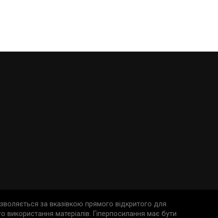
дозволяється за вказівкою прямого відкритого для
о використання матеріалів. Гіперпосилання має бути